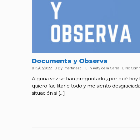
Documenta y Observa
15/03/2022
By
lmartinez31
In
Paty de la Garza
No Com
Alguna vez se han preguntado ¿por qué hoy t
quiero facilitarle todo y me siento desgraciad
situación si […]