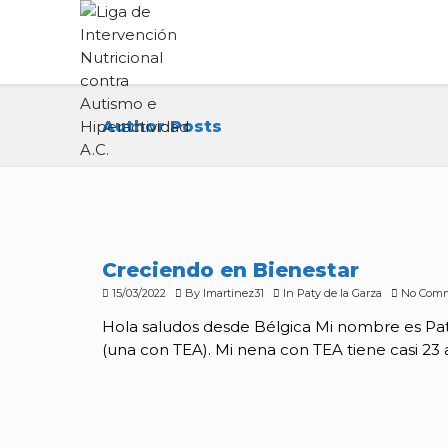
Author Posts
Creciendo en Bienestar
15/03/2022
By
lmartinez31
In
Paty de la Garza
No Com
Hola saludos desde Bélgica Mi nombre es Patr
(una con TEA). Mi nena con TEA tiene casi 23 